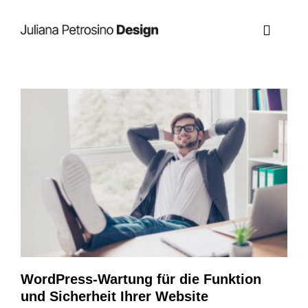
Zum
Inhalt
Toggle
springen
Navigat
WordPress-Wartung für die Funktion und
Sicherheit Ihrer Website
WordPress-Wartung für die Funktion
und Sicherheit Ihrer Website